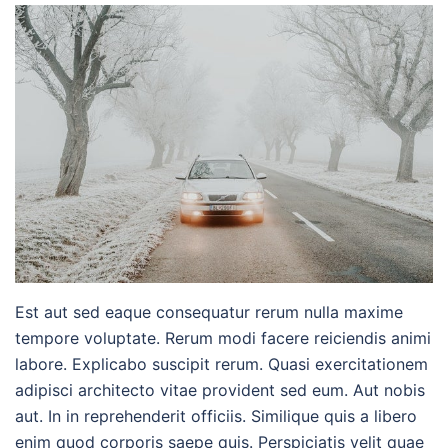
Est aut sed eaque consequatur rerum nulla maxime
tempore voluptate. Rerum modi facere reiciendis animi
labore. Explicabo suscipit rerum. Quasi exercitationem
adipisci architecto vitae provident sed eum. Aut nobis
aut. In in reprehenderit officiis. Similique quis a libero
enim quod corporis saepe quis. Perspiciatis velit quae